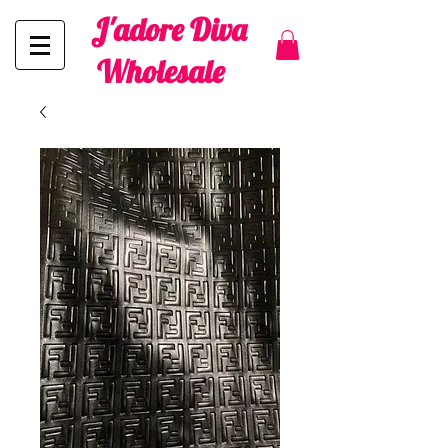
J'adore Diva
Wholesale