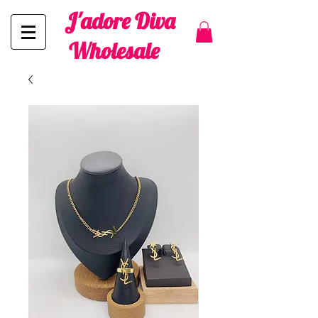
J'adore Diva
Wholesale